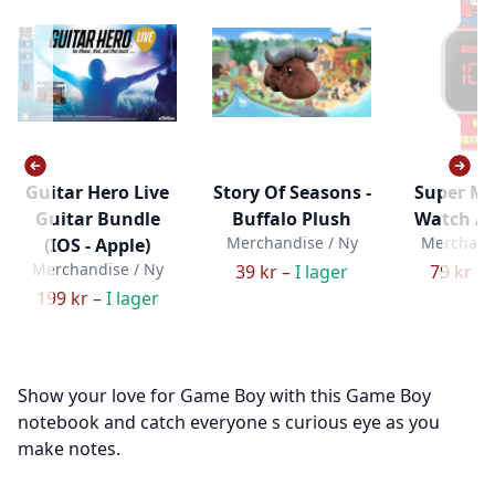
Guitar Hero Live
Story Of Seasons -
Super Ma
Guitar Bundle
Buffalo Plush
Watch A
Merchandise / Ny
Merchandi
(IOS - Apple)
Merchandise / Ny
39 kr –
I lager
79 kr –
199 kr –
I lager
Show your love for Game Boy with this Game Boy
notebook and catch everyone s curious eye as you
make notes.