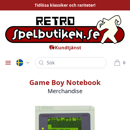
Tidlösa
klassiker och rariteter
!
Kundtjänst
Sök
0
Öppna meny
varor i
Game Boy Notebook
Merchandise
Bilder