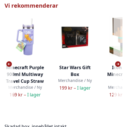
Vi rekommenderar
Minecraft Purple
Star Wars Gift
Icon Li
900ml Multiway
Box
Minecraf
Merchandise / Ny
Travel Cup Straw
V
Merchandise / Ny
Merchandi
199 kr –
I lager
169 kr –
I lager
129 kr –
Skadad box, innehållet intakt.