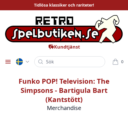
Tidlösa
klassiker och rariteter
!
Kundtjänst
Sök
0
Öppna meny
varor i
Funko POP! Television: The
Simpsons - Bartigula Bart
(Kantstött)
Merchandise
Bilder