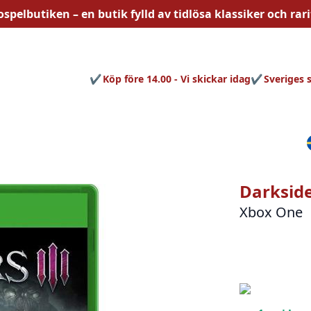
ospelbutiken – en butik fylld av
tidlösa
klassiker och rari
Köp före 14.00 - Vi skickar idag
Sveriges 
Darkside
Xbox One