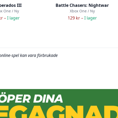
erados III
Battle Chasers: Nightwar
x One / Ny
Xbox One / Ny
kr –
I lager
129 kr –
I lager
 online-spel kan vara förbrukade