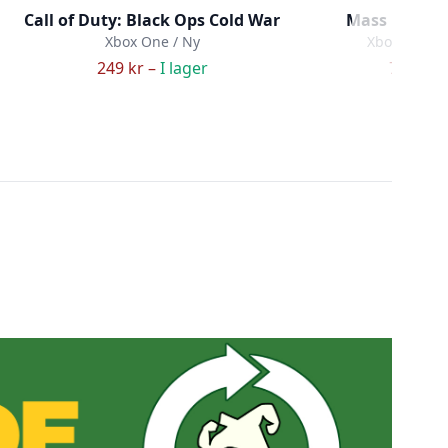
Call of Duty: Black Ops Cold War
Mass Effect
Xbox One / Ny
Xbox One /
249 kr –
I lager
79 kr –