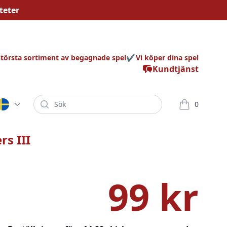
teter
största sortiment av begagnade spel
Vi köper dina spel
Kundtjänst
Sök
0
varor i korg
rs III
99 kr