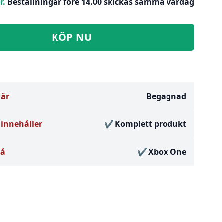
r.
Beställningar före 14.00 skickas samma vardag
KÖP NU
 är
Begagnad
innehåller
Komplett produkt
på
Xbox One