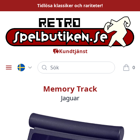
Tidlösa
klassiker och rariteter
!
Kundtjänst
Sök
0
Öppna meny
varor i
Memory Track
Jaguar
Bilder