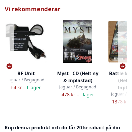
Vi rekommenderar
RF Unit
Myst - CD (Helt ny
Battle Mo
Jaguar / Begagnad
& Inplastad)
(Helt 
Jaguar / Begagnad
64 kr –
I lager
Inpla
Jaguar / 
478 kr –
I lager
1378 kr 
Köp denna produkt och du får 20 kr rabatt på din