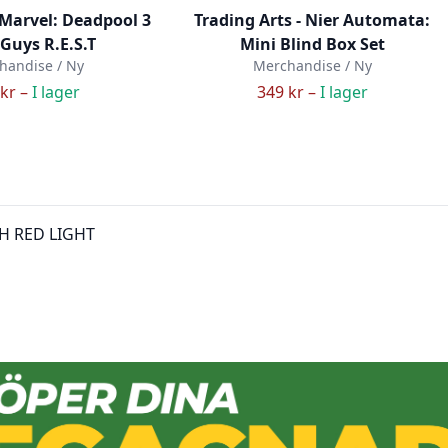
 Marvel: Deadpool 3
Trading Arts - Nier Automata:
Guys R.E.S.T
Mini Blind Box Set
handise / Ny
Merchandise / Ny
kr –
I lager
349 kr –
I lager
H RED LIGHT