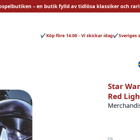
ospelbutiken – en butik fylld av
tidlösa
klassiker och rari
Köp före 14.00 - Vi skickar idag
Sveriges 
Star War
Red Ligh
Merchandi