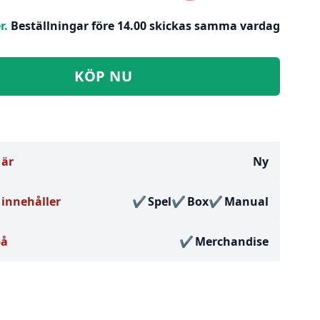
r.
Beställningar före 14.00 skickas samma vardag
KÖP NU
 är
Ny
innehåller
Spel
Box
Manual
på
Merchandise