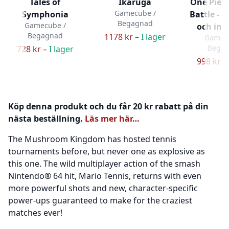
Tales of
Ikaruga
One Piec
Gamecube /
Symphonia
Battle - U
Begagnad
Gamecube /
och inpl
Begagnad
1178 kr –
I lager
Gamec
Bega
728 kr –
I lager
998 kr –
Köp denna produkt och du får 20 kr rabatt på din
nästa beställning.
Läs mer här…
The Mushroom Kingdom has hosted tennis
tournaments before, but never one as explosive as
this one. The wild multiplayer action of the smash
Nintendo® 64 hit, Mario Tennis, returns with even
more powerful shots and new, character-specific
power-ups guaranteed to make for the craziest
matches ever!