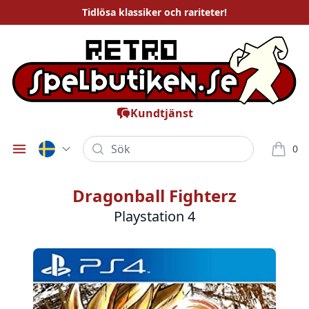
Tidlösa
klassiker och rariteter
!
Kundtjänst
Sök
0
Öppna meny
varor i
Dragonball Fighterz
Playstation 4
Bilder