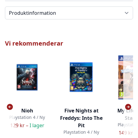
Välj en flik
Vi rekommenderar
Nioh
Five Nights at
My Life:
Playstation 4 / Ny
Freddys: Into The
Stabl
Playstatio
129 kr –
I lager
Pit
Playstation 4 / Ny
149 kr –