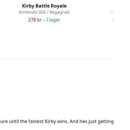
Kirby Battle Royale
Mario 
Nintendo 3DS / Begagnad
Nintendo 
278 kr –
I lager
749 kr –
re until the fastest Kirby wins. And hes just getting