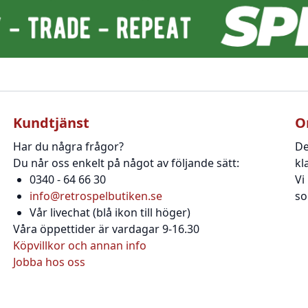
Kundtjänst
O
Har du några frågor?
De
Du når oss enkelt på något av följande sätt:
kl
0340 - 64 66 30
Vi
info@retrospelbutiken.se
so
Vår livechat (blå ikon till höger)
Våra öppettider är vardagar 9-16.30
Köpvillkor och annan info
Jobba hos oss