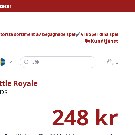
teter
största sortiment av begagnade spel
Vi köper dina spel
Kundtjänst
Sök
0
varor i korg
ttle Royale
3DS
248 kr