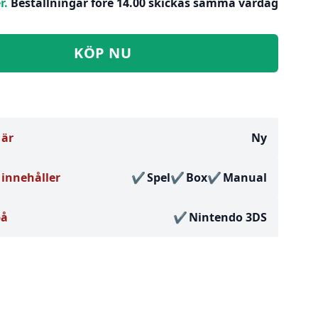
r.
Beställningar före 14.00 skickas samma vardag
KÖP NU
 är
Ny
innehåller
Spel
Box
Manual
på
Nintendo 3DS