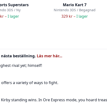
orts Superstars
Mario Kart 7
ndo 3DS / Ny
Nintendo 3DS / Begagnad
kr –
I lager
329 kr –
I lager
 nästa beställning.
Läs mer här…
hest rival yet; himself!
ffers a variety of ways to fight.
t Kirby standing wins. In Ore Express mode, you hoard treasu