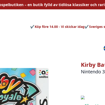
ospelbutiken – en butik fylld av
tidlösa
klassiker och rari
Köp före 14.00 - Vi skickar idag
Sveriges 
Kirby Ba
Nintendo 