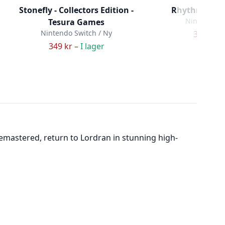
Stonefly - Collectors Edition -
Rhythm Para
Nintendo Sw
Tesura Games
Nintendo Switch / Ny
379 kr –
349 kr –
I lager
y remastered, return to Lordran in stunning high-