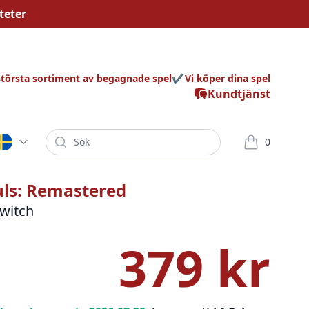
teter
största sortiment av begagnade spel
Vi köper dina spel
Kundtjänst
Sök
0
varor i korg
uls: Remastered
witch
379 kr