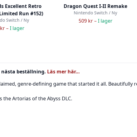
ds Excellent Retro
Dragon Quest I-II Remake
Nintendo Switch / Ny
(Limited Run #152)
do Switch / Ny
509 kr –
I lager
kr –
I lager
 nästa beställning.
Läs mer här…
claimed, genre-defining game that started it all. Beautifull
 the Artorias of the Abyss DLC.