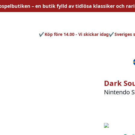
ospelbutiken – en butik fylld av
tidlösa
klassiker och rari
Köp före 14.00 - Vi skickar idag
Sveriges 
Dark So
Nintendo S