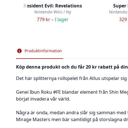
Resident Evil: Revelations
Super
Nintendo WiiU / Ny
Nintendo
779 kr –
I lager
329 
Produktinformation
Köp denna produkt och du får 20 kr rabatt på din
Det här splitternya rollspelet från Atlus utspelar s
Genei Ibun Roku #FE blandar element från Shin Meg
börjat invadera vår värld.
Några är onda, medan andra slår sig samman med k
Mirage Masters men bär samtidigt på storslagna dr