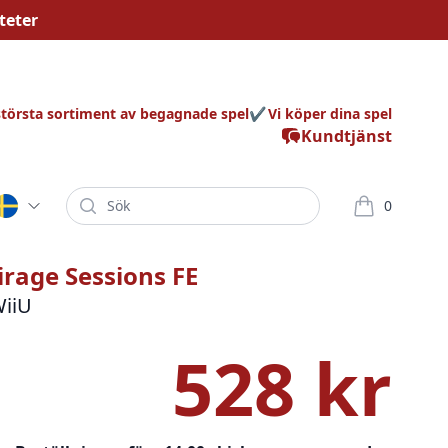
teter
största sortiment av begagnade spel
Vi köper dina spel
Kundtjänst
Sök
0
varor i korg
rage Sessions FE
WiiU
528 kr