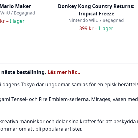
 Mario Maker
Donkey Kong Country Returns:
 WiiU / Begagnad
Tropical Freeze
Nintendo WiiU / Begagnad
kr –
I lager
399 kr –
I lager
 nästa beställning.
Läs mer här…
ig i dagens Tokyo där ungdomar samlas för en episk berättels
ami Tensei- och Fire Emblem-serierna. Mirages, väsen med 
reativa människor och delar sina krafter för att beskyd
ömmar om att bli populära artister.