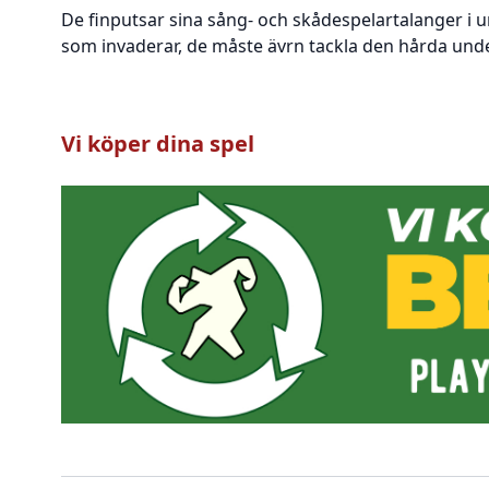
De finputsar sina sång- och skådespelartalanger i 
som invaderar, de måste ävrn tackla den hårda unde
Vi köper dina spel