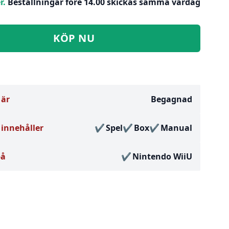
r.
Beställningar före 14.00 skickas samma vardag
KÖP NU
 är
Begagnad
innehåller
Spel
Box
Manual
på
Nintendo WiiU