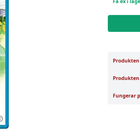
Få ex i lage
Produkten
Produkten 
Fungerar 