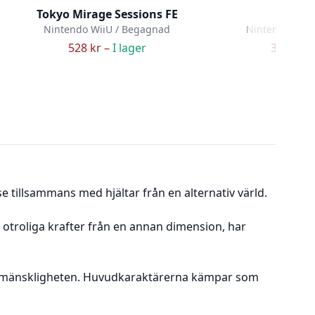
Tokyo Mirage Sessions FE
Pikm
Nintendo WiiU / Begagnad
Nintendo WiiU
528 kr –
I lager
399 kr –
e tillsammans med hjältar från en alternativ värld.
otroliga krafter från en annan dimension, har
da mänskligheten. Huvudkaraktärerna kämpar som