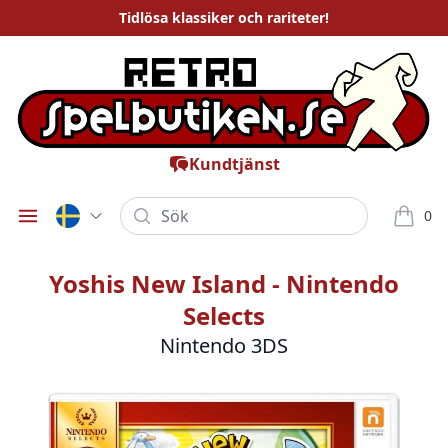
Tidlösa
klassiker och rariteter
!
Kundtjänst
Sök
0
Öppna meny
varor i
Yoshis New Island - Nintendo
Selects
Nintendo 3DS
Bilder