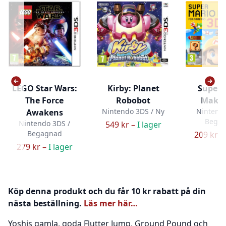
LEGO Star Wars:
Kirby: Planet
Super 
The Force
Robobot
Maker
Nintendo 3DS / Ny
Nintendo
Awakens
Bega
Nintendo 3DS /
549 kr –
I lager
Begagnad
209 kr –
279 kr –
I lager
Köp denna produkt och du får 10 kr rabatt på din
nästa beställning.
Läs mer här…
Yoshis gamla, goda Flutter Jump, Ground Pound och