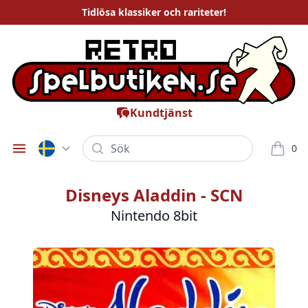
Tidlösa
klassiker och rariteter
!
Kundtjänst
Sök
0
Öppna meny
varor i
Disneys Aladdin - SCN
Nintendo 8bit
Bilder