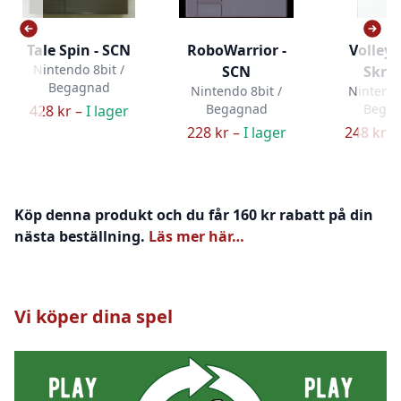
Tale Spin - SCN
RoboWarrior -
Volley B
Nintendo 8bit /
SCN
Skru
Begagnad
Nintendo 8bit /
Nintendo
Begagnad
Bega
428 kr –
I lager
228 kr –
I lager
248 kr –
Köp denna produkt och du får 160 kr rabatt på din
nästa beställning.
Läs mer här…
Vi köper dina spel