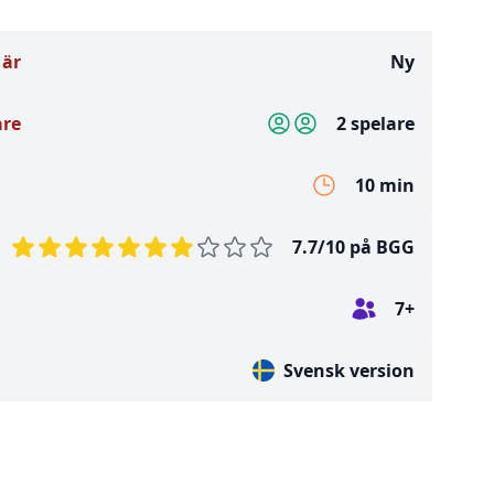
 är
Ny
are
2 spelare
10 min
7.7/10 på BGG
7+
Svensk version