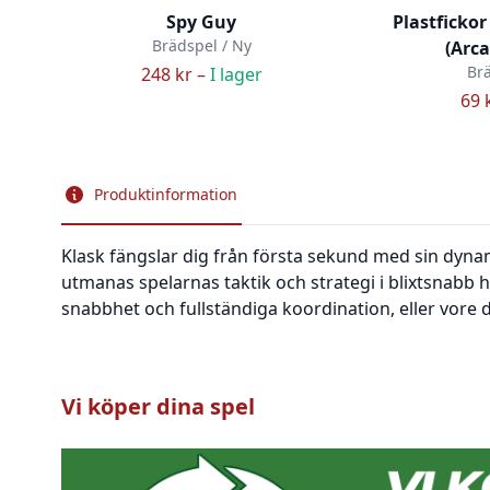
Spy Guy
Plastfickor
Brädspel / Ny
(Arc
Brä
248 kr –
I lager
69 
Produktinformation
Klask fängslar dig från första sekund med sin dynami
utmanas spelarnas taktik och strategi i blixtsnabb ha
snabbhet och fullständiga koordination, eller vore
Vi köper dina spel