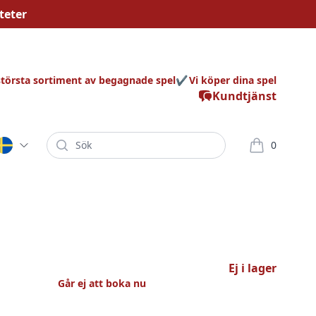
teter
största sortiment av begagnade spel
Vi köper dina spel
Kundtjänst
Sök
0
varor i korg
Ej i lager
Går ej att boka nu