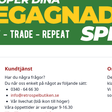
Kundtjänst
O
Har du några frågor?
De
Du når oss enkelt på något av följande sätt:
kl
0340 - 64 66 30
Vi
info@retrospelbutiken.se
so
Vår livechat (blå ikon till höger)
Våra öppettider är vardagar 9-16.30