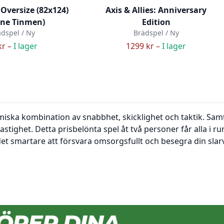
 Oversize (82x124)
Axis & Allies: Anniversary
ane Tinmen)
Edition
dspel / Ny
Brädspel / Ny
kr –
I lager
1299 kr –
I lager
ska kombination av snabbhet, skicklighet och taktik. Samtid
stighet. Detta prisbelönta spel åt två personer får alla i r
 det smartare att försvara omsorgsfullt och besegra din s