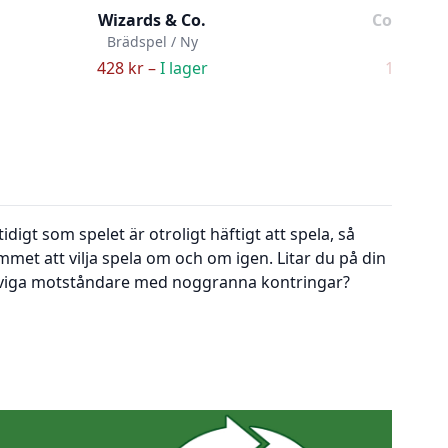
Wizards & Co.
Cortex C
Brädspel / Ny
Brädspe
428 kr –
I lager
119 kr –
igt som spelet är otroligt häftigt att spela, så
ummet att vilja spela om och om igen. Litar du på din
larviga motståndare med noggranna kontringar?