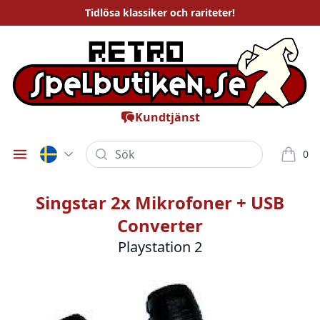
Tidlösa
klassiker och rariteter
!
Kundtjänst
Sök
0
Öppna meny
varor i
Singstar 2x Mikrofoner + USB
Converter
Playstation 2
Bilder