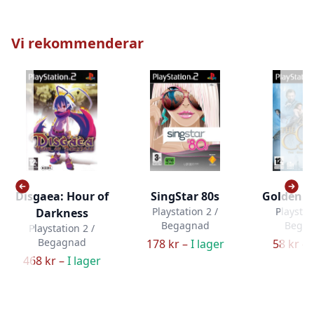
Vi rekommenderar
Disgaea: Hour of
SingStar 80s
Golden 
Playstation 2 /
Playstat
Darkness
Begagnad
Bega
Playstation 2 /
Begagnad
178 kr –
I lager
58 kr –
468 kr –
I lager