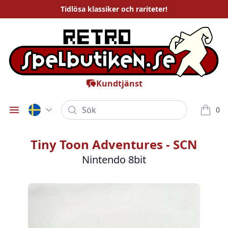
Tidlösa
klassiker och rariteter
!
Kundtjänst
Sök
0
Öppna meny
varor i
Tiny Toon Adventures - SCN
Nintendo 8bit
Bilder