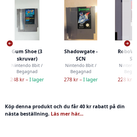
Gum Shoe (3
Shadowgate -
RoboWar
skruvar)
SCN
SC
Nintendo 8bit /
Nintendo 8bit /
Nintendo
Begagnad
Begagnad
Bega
248 kr –
I lager
278 kr –
I lager
228 kr –
Köp denna produkt och du får 40 kr rabatt på din
nästa beställning.
Läs mer här…