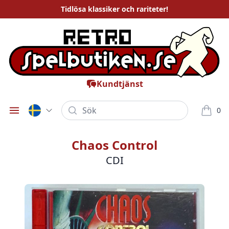
Tidlösa
klassiker och rariteter
!
Kundtjänst
Sök
0
Öppna meny
varor i
Chaos Control
CDI
Bilder