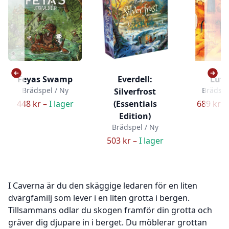
Feyas Swamp
Everdell:
Luth
Brädspel / Ny
Brädspe
Silverfrost
448 kr –
I lager
(Essentials
689 kr –
Edition)
Brädspel / Ny
503 kr –
I lager
I Caverna är du den skäggige ledaren för en liten
dvärgfamilj som lever i en liten grotta i bergen.
Tillsammans odlar du skogen framför din grotta och
gräver dig djupare in i berget. Du möblerar grottan