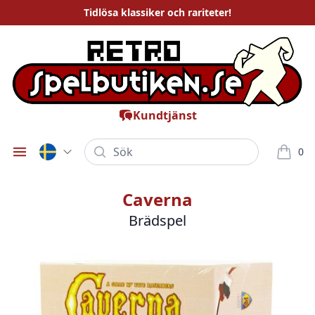
Tidlösa
klassiker och rariteter
!
Kundtjänst
Sök
0
Öppna meny
varor i
Caverna
Brädspel
Bilder