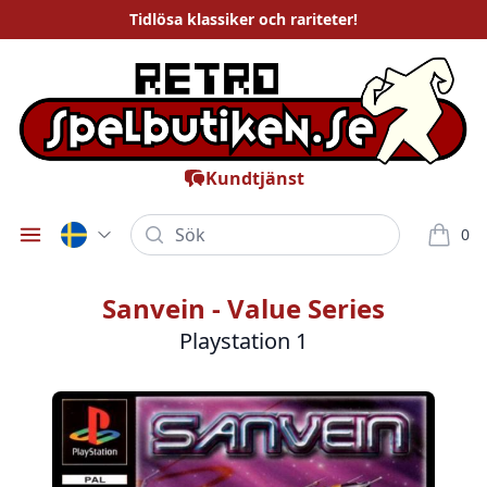
Tidlösa
klassiker och rariteter
!
Kundtjänst
Sök
0
Öppna meny
varor i
Sanvein - Value Series
Playstation 1
Bilder