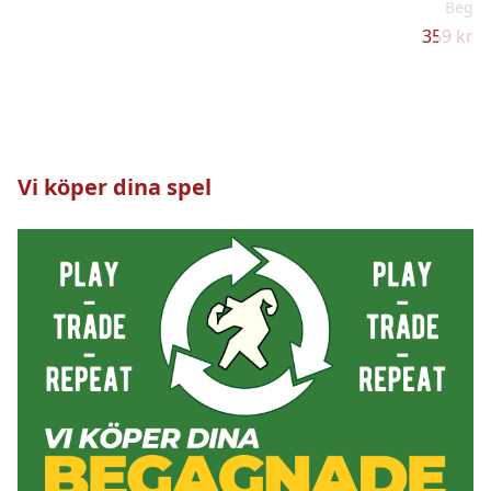
Bega
359 kr –
Vi köper dina spel