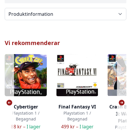
Välj en flik
Vi rekommenderar
Cybertiger
Final Fantasy VI
Crash Ba
Playstation 1 /
Playstation 1 /
3: War
Begagnad
Begagnad
Plat
88 kr –
I lager
499 kr –
I lager
Playstat