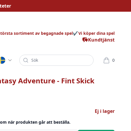
teter
största sortiment av begagnade spel
Vi köper dina spel
Kundtjänst
Sök
0
varor i korg
ntasy Adventure - Fint Skick
Ej i lager
 om när produkten går att beställa.