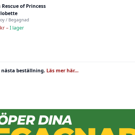
 Rescue of Princess
lobette
y / Begagnad
kr –
I lager
 nästa beställning.
Läs mer här…