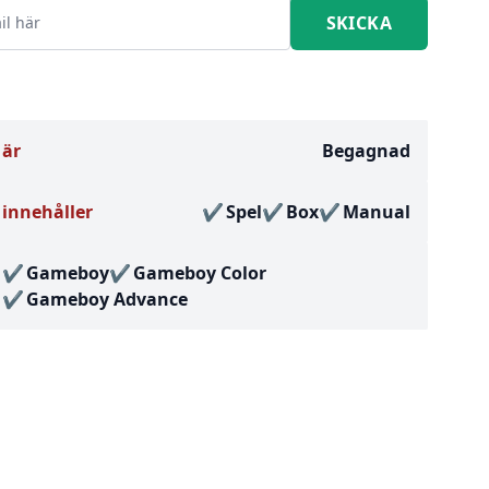
 är
Begagnad
innehåller
Spel
Box
Manual
Gameboy
Gameboy Color
Gameboy Advance