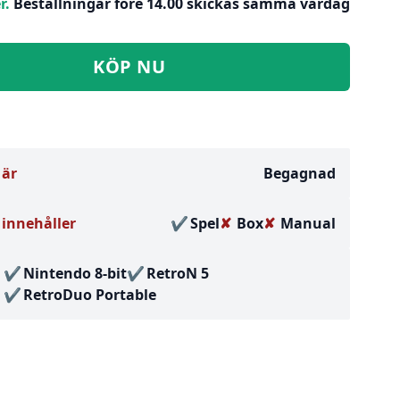
r.
Beställningar före 14.00 skickas samma vardag
KÖP NU
 är
Begagnad
innehåller
Spel
Box
Manual
Nintendo 8-bit
RetroN 5
RetroDuo Portable