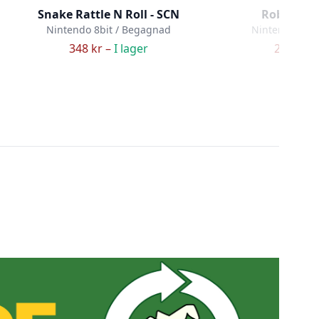
Snake Rattle N Roll - SCN
RoboWarri
Nintendo 8bit / Begagnad
Nintendo 8bit
348 kr –
I lager
228 kr –