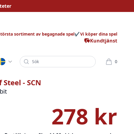
teter
största sortiment av begagnade spel
Vi köper dina spel
Kundtjänst
Sök
0
varor i korg
f Steel - SCN
bit
278 kr