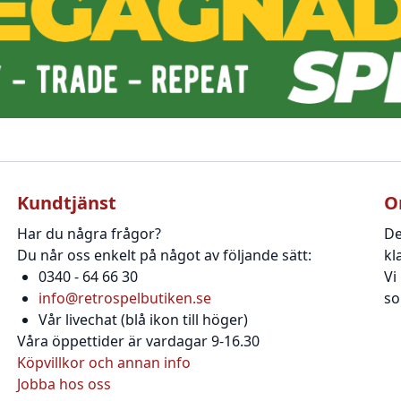
Kundtjänst
O
Har du några frågor?
De
Du når oss enkelt på något av följande sätt:
kl
0340 - 64 66 30
Vi
info@retrospelbutiken.se
so
Vår livechat (blå ikon till höger)
Våra öppettider är vardagar 9-16.30
Köpvillkor och annan info
Jobba hos oss