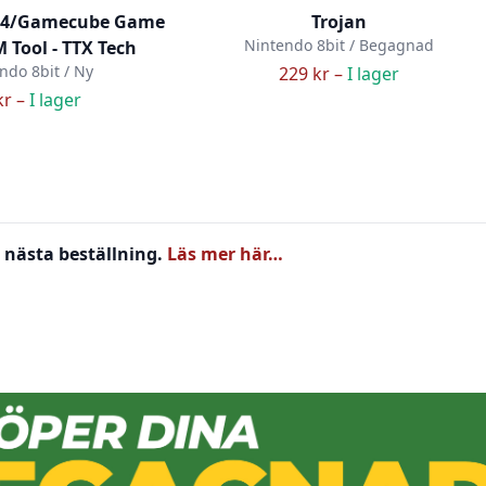
64/Gamecube Game
Trojan
Nintendo 8bit / Begagnad
M Tool - TTX Tech
ndo 8bit / Ny
229 kr –
I lager
kr –
I lager
 nästa beställning.
Läs mer här…