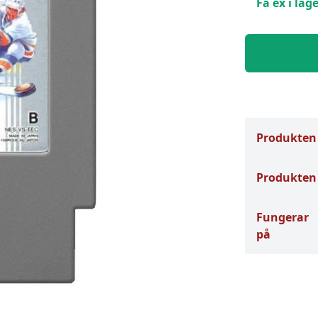
Få ex i lage
Produkten
Produkten 
Fungerar
på