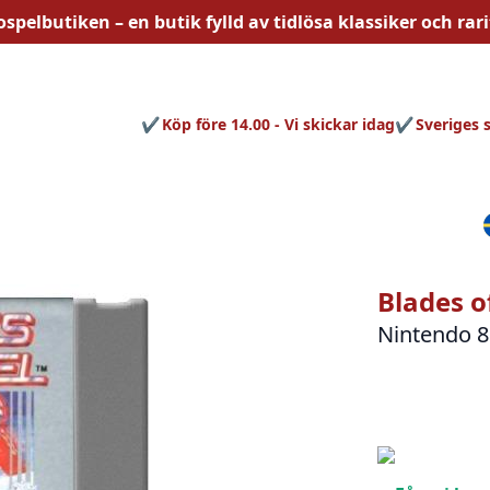
ospelbutiken – en butik fylld av
tidlösa
klassiker och rari
Köp före 14.00 - Vi skickar idag
Sveriges 
Blades o
Nintendo 8