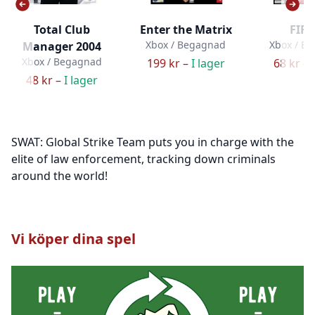
Total Club
Enter the Matrix
FIFA
Xbox / Begagnad
Xbox / B
Manager 2004
Xbox / Begagnad
199 kr –
I lager
68 kr –
48 kr –
I lager
SWAT: Global Strike Team puts you in charge with the
elite of law enforcement, tracking down criminals
around the world!
Vi köper dina spel