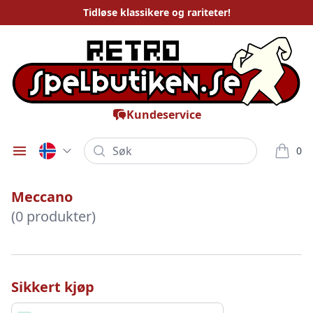
Tidløse
klassikere og rariteter
!
Kundeservice
Søk
0
Öppna meny
varor i
Meccano
(0 produkter)
Sikkert kjøp