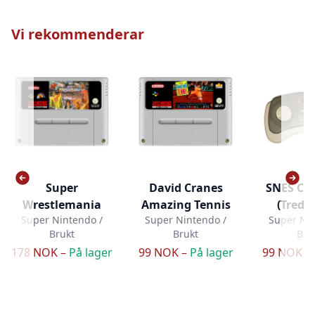
Vi rekommenderar
Super
David Cranes
SNES Con
Wrestlemania
Amazing Tennis
(Tredje
Super Nintendo /
Super Nintendo /
Super Nin
Brukt
Brukt
Bru
178 NOK –
På lager
99 NOK –
På lager
99 NOK –