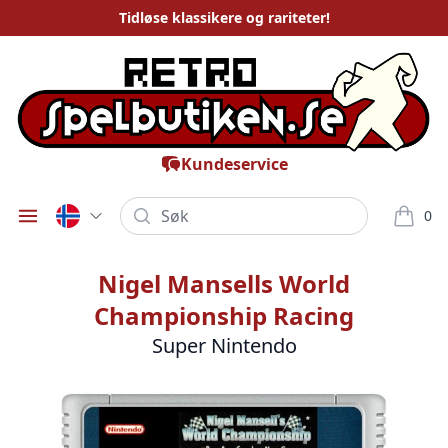
Tidløse
klassikere og rariteter
!
Kundeservice
Søk
0
Öppna meny
varor i
Nigel Mansells World
Championship Racing
Super Nintendo
Bilder