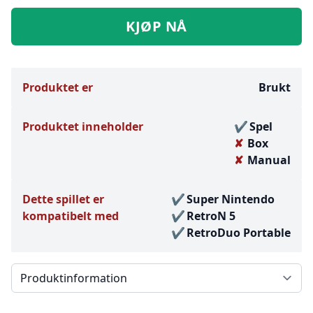
KJØP NÅ
Produktet er
Brukt
Produktet inneholder
Spel
Box
Manual
Dette spillet er
Super Nintendo
kompatibelt med
RetroN 5
RetroDuo Portable
Välj en flik