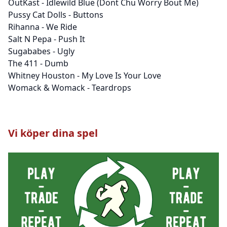
OutKast - Idlewild Blue (Dont Chu Worry Bout Me)
Pussy Cat Dolls - Buttons
Rihanna - We Ride
Salt N Pepa - Push It
Sugababes - Ugly
The 411 - Dumb
Whitney Houston - My Love Is Your Love
Womack & Womack - Teardrops
Vi köper dina spel