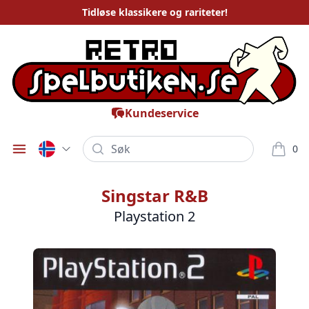
Tidløse
klassikere og rariteter
!
Kundeservice
Søk
0
Öppna meny
varor i
Singstar R&B
Playstation 2
Bilder