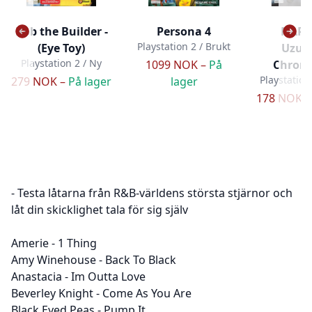
Bob the Builder -
Persona 4
NARU
Playstation 2 / Brukt
(Eye Toy)
Uzum
Playstation 2 / Ny
1099 NOK –
På
Chroni
Playstation
279 NOK –
På lager
lager
178 NOK 
- Testa låtarna från R&B-världens största stjärnor och
låt din skicklighet tala för sig själv
Amerie - 1 Thing
Amy Winehouse - Back To Black
Anastacia - Im Outta Love
Beverley Knight - Come As You Are
Black Eyed Peas - Pump It