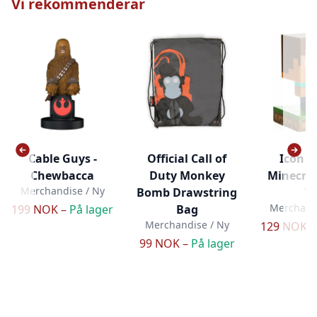
Vi rekommenderar
Cable Guys -
Official Call of
Icon Li
Chewbacca
Duty Monkey
Minecraf
Merchandise / Ny
Bomb Drawstring
V
Merchandi
199 NOK –
På lager
Bag
Merchandise / Ny
129 NOK 
99 NOK –
På lager