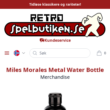
Tidløse
klassikere og rariteter
!
Kundeservice
Søk
0
Öppna meny
varor i
Miles Morales Metal Water Bottle
Merchandise
Bilder