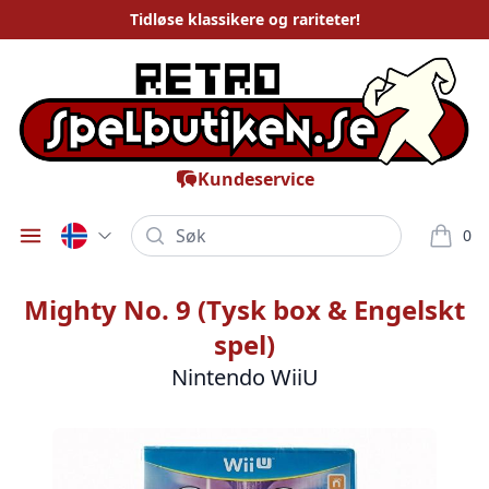
Tidløse
klassikere og rariteter
!
Kundeservice
Søk
0
Öppna meny
varor i
Mighty No. 9 (Tysk box & Engelskt
spel)
Nintendo WiiU
Bilder