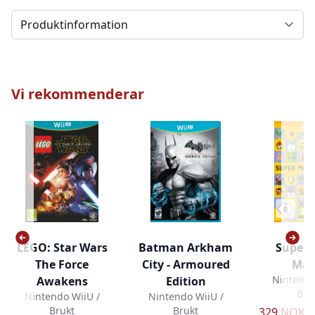
Välj en flik
Vi rekommenderar
LEGO: Star Wars
Batman Arkham
Super 
The Force
City - Armoured
Mak
Nintendo
Awakens
Edition
Bru
Nintendo WiiU /
Nintendo WiiU /
Brukt
Brukt
329 NOK 