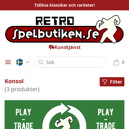
Tidlösa
klassiker och rariteter
!
Kundtjänst
Sök
0
Öppna meny
varor i
Konsol
Filter
(3 produkter)